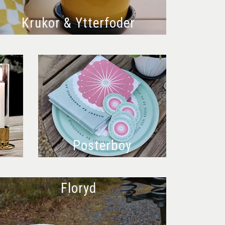
Krukor & Ytterfoder
Posterboy
Floryd