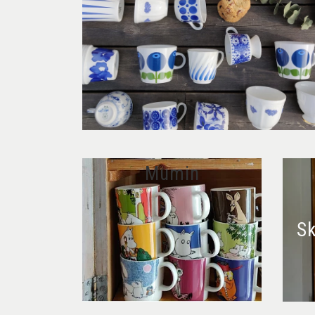
Mumin
Sk