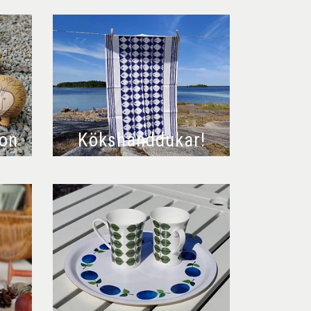
son
Kökshanddukar!