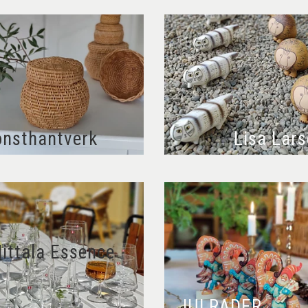
nsthantverk
Lisa Lar
Iittala Essence
JULRADER