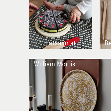
Låtsasmat
Ba
William Morris