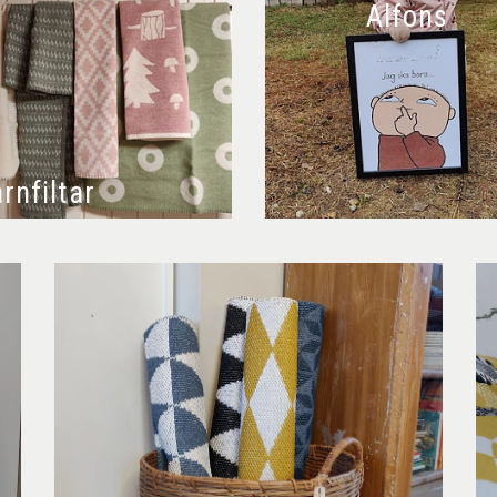
Alfons
rnfiltar