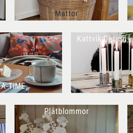
Mattor
Kattvik Design
EA-TIME
Plåtblommor