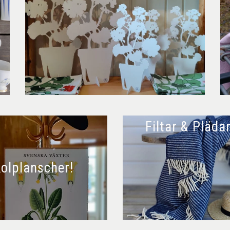
Filtar & Pläda
olplanscher!