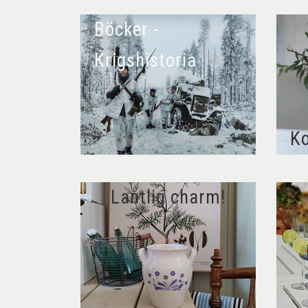
Böcker -
Krigshistoria
Ko
Lantlig charm!