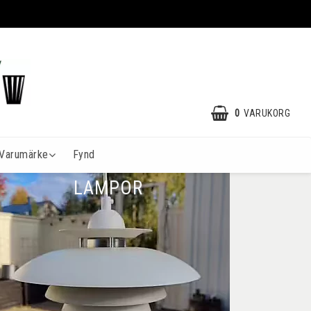
7
0
VARUKORG
Varumärke
Fynd
LAMPOR