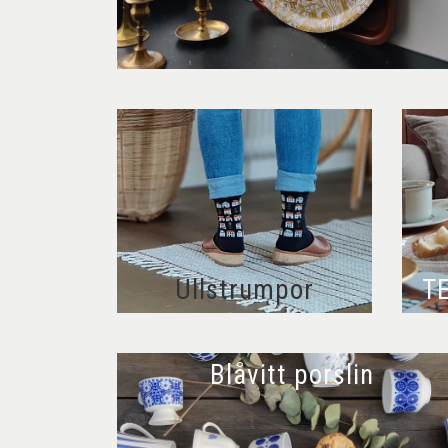
Ullstrumpor
T
Blåvitt porslin