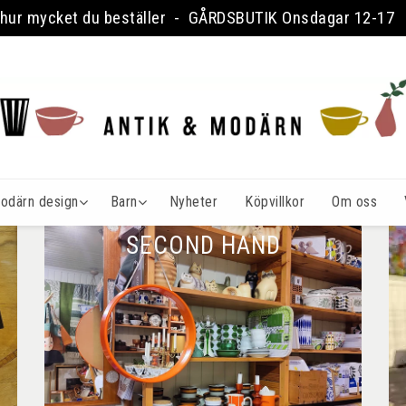
tt hur mycket du beställer - GÅRDSBUTIK Onsdagar 12-1
odärn design
Barn
Nyheter
Köpvillkor
Om oss
SECOND HAND