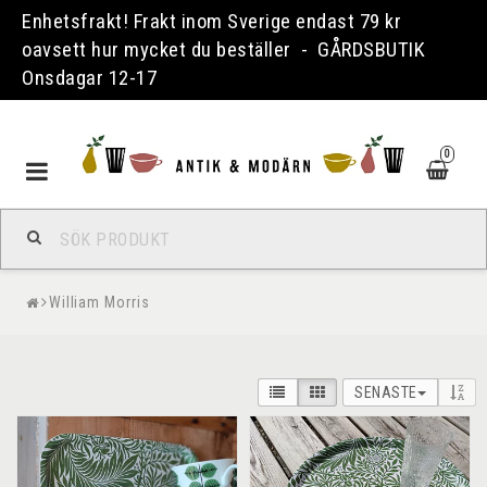
Enhetsfrakt! Frakt inom Sverige endast 79 kr
oavsett hur mycket du beställer - GÅRDSBUTIK
Onsdagar 12-17
0
Toggle
navigation
William Morris
SENASTE